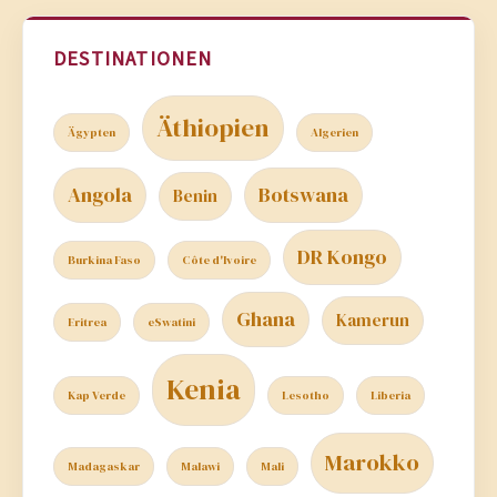
DESTINATIONEN
Äthiopien
Ägypten
Algerien
Angola
Botswana
Benin
DR Kongo
Burkina Faso
Côte d'Ivoire
Ghana
Kamerun
Eritrea
eSwatini
Kenia
Kap Verde
Lesotho
Liberia
Marokko
Madagaskar
Malawi
Mali