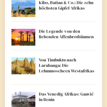
Kibo, Batian & Co.: Die zehn
höchsten Gipfel Afrikas
Die Legende von den
liebenden Affenbrotbäumen
Von Timbuktu nach
Larabanga: Die
Lehmmoscheen Westafrikas
Das Venedig Afrikas: Ganvié
in Benin